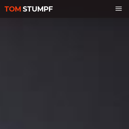
TOM
STUMPF
M
e
n
ü