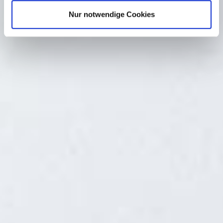
a
Nur notwendige Cookies
h
l